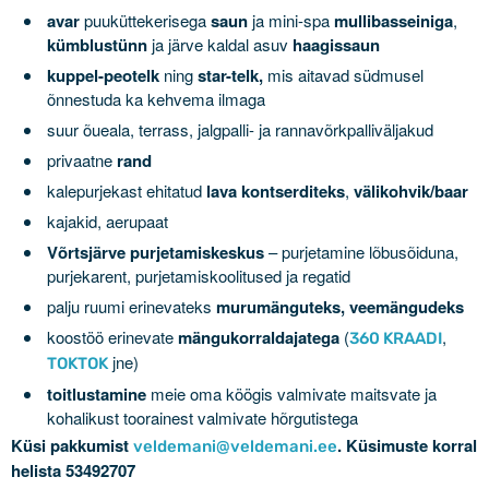
avar
puuküttekerisega
saun
ja mini-spa
mullibasseiniga
,
Kodukord
kümblustünn
ja järve kaldal asuv
haagissaun
Teekonnaplaneerija
kuppel-peotelk
ning
star-telk,
mis aitavad südmusel
EIS turismisektori
õnnestuda ka kehvema ilmaga
liidestamistoetus
suur õueala, terrass, jalgpalli- ja rannavõrkpalliväljakud
LEADER toetused
privaatne
rand
Purjetamine
kalepurjekast ehitatud
lava kontserditeks
,
välikohvik/baar
Firmaüritused
kajakid, aerupaat
PULMAD
Võrtsjärve purjetamiskeskus
– purjetamine lõbusõiduna,
Koolidele
purjekarent, purjetamiskoolitused ja regatid
Catering
palju ruumi erinevateks
murumänguteks, veemängudeks
Hinnad
koostöö erinevate
mängukorraldajatega
(
,
360 KRAADI
Kontakt
jne)
TOKTOK
toitlustamine
meie oma köögis valmivate maitsvate ja
kohalikust toorainest valmivate hõrgutistega
Küsi pakkumist
. Küsimuste korral
veldemani@veldemani.ee
helista 53492707