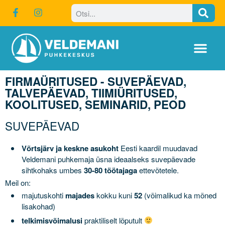
FIRMAÜRITUSED - SUVEPÄEVAD,
TALVEPÄEVAD, TIIMIÜRITUSED,
KOOLITUSED, SEMINARID, PEOD
SUVEPÄEVAD
Võrtsjärv ja keskne asukoht
Eesti kaardil muudavad
Veldemani puhkemaja üsna ideaalseks suvepäevade
sihtkohaks umbes
30-80 töötajaga
ettevõtetele.
Meil on:
majutuskohti
majades
kokku kuni
52
(võimalikud ka mõned
Puhkekeskus
lisakohad)
Talv
telkimisvõimalusi
praktiliselt lõputult
Suvemajad