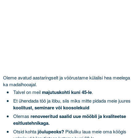
Oleme avatud aastaringselt ja võõrustame külalisi hea meelega
ka madalhooajal.
Talvel on meil
majutuskohti kuni 45-le
.
Et ühendada töö ja lõbu, siis miks mitte pidada meie juures
koolitust, seminare või koosolekuid
Olemas
renoveeritud saalid uue mööbli ja kvaliteetse
esitlustehnikaga.
Otsid kohta
jõulupeoks?
Piduliku laua meie oma köögis