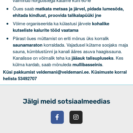
valminud hõrgutistega katame kuni 60-le
Õues saab
matkata metsas ja järvel, pidada lumesõda,
ehitada kindlust, proovida talikalapüüki jne
Võime organiseerida ka külastusi järvele
kohalike
kutseliste kalurite tööd vaatama
Pärast õues müttamist on eriti mõnus üks korralik
saunamaraton
korraldada. Vajadusel kütame soojaks maja
sauna, kümblustünni ja kanali ääres asuva haagissauna.
Kanalisse on võimalik teha ka
jääauk talisupluseks
. Kes
külma kardab, saab mõnuleda
mullibasseinis
.
Küsi pakkumist veldemani@veldemani.ee. Küsimuste korral
helista 53492707
Jälgi meid sotsiaalmeedias