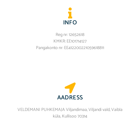
Log in
INFO
Entries feed
Reg nr: 12652618
Comments feed
KMKR: EE101714127
Pangakonto nr: EE412200221059618811
WordPress.org
AADRESS
VELDEMANI PUHKEMAJA Viljandimaa, Viljandi vald, Vaibla
küla, Kullisoo 70314