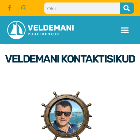
Puhkekeskus
Talv
VELDEMANI KONTAKTISIKUD
Suvemajad
Kodukord
Teekonnaplaneerija
EIS turismisektori
liidestamistoetus
LEADER toetused
Purjetamine
Firmaüritused
PULMAD
Koolidele