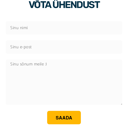
VÕTA ÜHENDUST
SAADA