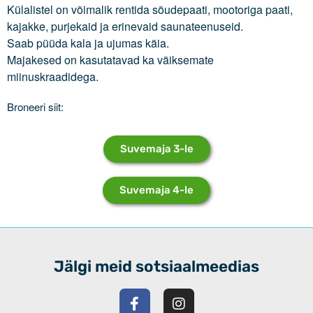
Külalistel on võimalik rentida sõudepaati, mootoriga paati,
Log in
kajakke, purjekaid ja erinevaid saunateenuseid.
Entries feed
Saab püüda kala ja ujumas käia.
Majakesed on kasutatavad ka väiksemate
Comments feed
miinuskraadidega.
WordPress.org
Broneeri siit:
Suvemaja 3-le
Suvemaja 4-le
Jälgi meid sotsiaalmeedias