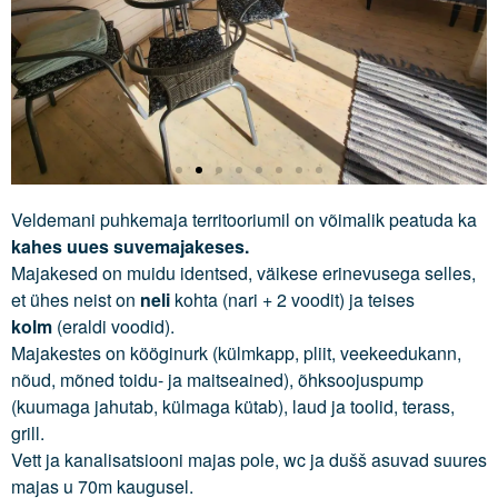
Kontakt
Veldemani puhkemaja territooriumil on võimalik peatuda ka
kahes uues suvemajakeses.
Majakesed on muidu identsed, väikese erinevusega selles,
et ühes neist on
neli
kohta (nari + 2 voodit) ja teises
kolm
(eraldi voodid).
Majakestes on kööginurk (külmkapp, pliit, veekeedukann,
nõud, mõned toidu- ja maitseained), õhksoojuspump
(kuumaga jahutab, külmaga kütab), laud ja toolid, terass,
No categories
grill.
Vett ja kanalisatsiooni majas pole, wc ja dušš asuvad suures
majas u 70m kaugusel.