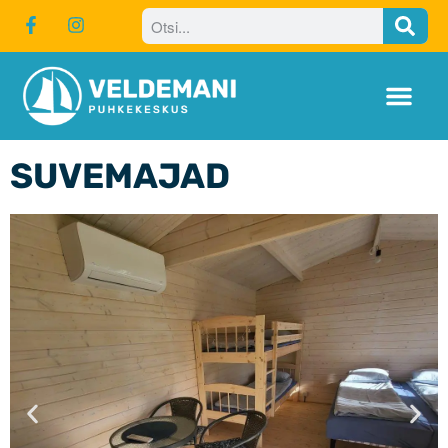
Puhkekeskus
Talv
Suvemajad
SUVEMAJAD
Kodukord
Teekonnaplaneerija
EIS turismisektori
liidestamistoetus
LEADER toetused
Purjetamine
Firmaüritused
PULMAD
Koolidele
Catering
Hinnad